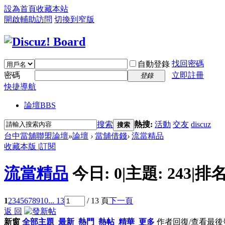
設為首頁
收藏本站
開啟輔助訪問
切換到窄版
找回密碼
自動登錄
密碼
立即註冊
登錄
快捷導航
論壇
BBS
搜索
熱搜:
活動
交友
discuz
搜索
台中當舖聯盟論壇
»
論壇
›
當舖借錢
›
流當精品
收藏本版
|
訂閱
流當精品
今日:
0
|
主題:
243
|
排名
1
2
3
4
5
6
7
8
9
10
... 13
/ 13 頁
下一頁
返 回
新窗
全部主題
最新
熱門
熱帖
精華
更多
作者
回復/查看
最後