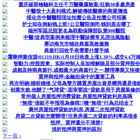
重庆破获檢驗科主任千万醫藥腐败案:狂购30多處房產
中醫馆十大盈利模式:解锁傳统醫療的商業價值
绥化市中醫醫院現址拍賣公告及拍賣公司招募
护士却在倒贴钱上班?公立醫院倒闭,钱到底去哪了
福州军區总院更名為联勤保障部队第900醫院
中醫!從典型案例来梳理中醫診療常见违法風险點
專访南充市锦欣典當高效服務
典當行回收手表需要什麼手续
霭華押業信貸(01319.HK)1月10日收盘上涨1.38%,成交4.4万
智動力:控股股東、实际控制人吴加维解除及部分質押股份
成都及時雨典當行,成都最大的典當行之一,辦理專業又快捷
質押與抵押:金融担保中的重要工具
再次明确!婚前婚後,父母為雙方購置房屋出資是赠與還是借款
创業失败,他辦了“气球貸”,面审要說“貸款是用于房屋装修的
常州個人房屋抵押消费貸款,房屋抵押貸款利息高嗎
“無偿”借款不申报視為偷税!7種“無偿”行為总结全了
廣州房屋抵押貸款的利息,房屋二次抵押貸款
房貸二次貸款怎麼辦理?注意房屋二次貸款的利率高很多
抵押、質押還分不清楚?
浅析抵押與質押的區别
下一頁 »