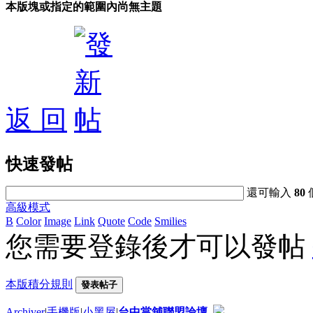
本版塊或指定的範圍內尚無主題
返 回
快速發帖
還可輸入
80
高級模式
B
Color
Image
Link
Quote
Code
Smilies
您需要登錄後才可以發帖
本版積分規則
發表帖子
Archiver
|
手機版
|
小黑屋
|
台中當舖聯盟論壇