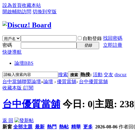
設為首頁
收藏本站
開啟輔助訪問
切換到窄版
找回密碼
自動登錄
密碼
立即註冊
登錄
快捷導航
論壇
BBS
搜索
熱搜:
活動
交友
discuz
搜索
台中當舖聯盟論壇
»
論壇
›
優質當舖
›
台中優質當舖
收藏本版
|
訂閱
台中優質當舖
今日:
0
|
主題:
238
返 回
新窗
全部主題
最新
熱門
熱帖
精華
更多
2026-08-06
作者
回