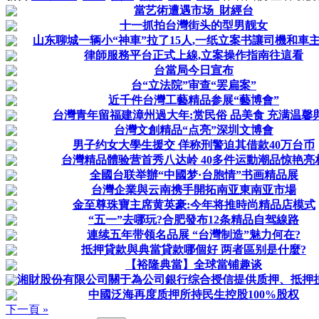
當艺術遭遇市场_財經台
十一抓拍台灣街头的型男靓女
山东聊城一辆小“神車”拉了15人,一纸立案书讓司機和車
律師服務平台正式上線,立案操作指南往這看
台當局今日宣布
台“立法院”审查“罢扁案”
近千件台灣工藝精品参展“藝博會”
台灣青年留福建漳州過大年:赏民俗 品美食 充满温馨
台灣文創精品“点亮”深圳文博會
男子约女大學生援交 佯称刑警迫其借款40万台币
台灣精品體验营首秀八达岭 40多件运動潮品惊艳亮
全國台联举辦“中國梦·台胞情”书画精品展
台灣企業與云南携手開拓南亚東南亚市場
金至尊珠寶主席黄英豪:今年将推時尚精品店模式
“五一”去哪玩?合肥發布12条精品自驾線路
連续五年带领名品展 “台灣制造”魅力何在?
抵押貸款與典當貸款哪個好 两者區别是什麼?
【裕隆典當】全球當铺趣谈
湘財股份有限公司關于為公司銀行综合授信提供质押、抵押
中國泛海再度质押所持民生控股100%股权
下一頁 »