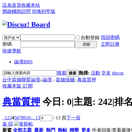
設為首頁
收藏本站
開啟輔助訪問
切換到窄版
找回密碼
自動登錄
密碼
立即註冊
登錄
快捷導航
論壇
BBS
搜索
熱搜:
活動
交友
discuz
搜索
台中當舖聯盟論壇
»
論壇
›
當舖借錢
›
典當質押
收藏本版
|
訂閱
典當質押
今日:
0
|
主題:
242
|
排名
1
2
3
4
5
6
7
8
9
10
... 13
/ 13 頁
下一頁
返 回
新窗
全部主題
最新
熱門
熱帖
精華
更多
作者
回復/查看
最後