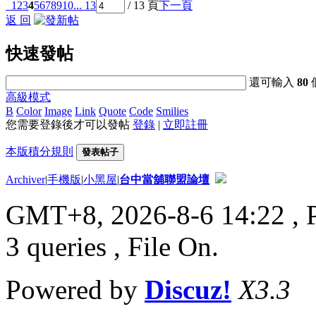
1
2
3
4
5
6
7
8
9
10
... 13
/ 13 頁
下一頁
返 回
快速發帖
還可輸入
80
高級模式
B
Color
Image
Link
Quote
Code
Smilies
您需要登錄後才可以發帖
登錄
|
立即註冊
本版積分規則
發表帖子
Archiver
|
手機版
|
小黑屋
|
台中當舖聯盟論壇
GMT+8, 2026-8-6 14:22
, 
3 queries , File On.
Powered by
Discuz!
X3.3