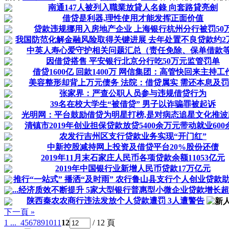
南通147人被列入職業放貸人名錄 向套路貸亮劍
借贷是利器,理性使用才能发挥正面价值
贷款违规挪用入房地产企业 上海银行杭州分行被罚50
我国防范化解金融风险取得关键进展 去年处置不良贷款约2
中英人寿心爱守护相关问题汇总（责任免除、保单借款
因借贷搭售 平安银行北京分行吃50万元监管罚单
借贷1600亿 回款1400万 网信集团：高管快回来主持工
美容整形却背上万元债务 法院：借贷属实 需还本息及
张家界：严查公职人员参与违规借贷行为
39名在校大学生“被借贷” 男子以诈骗罪被起诉
光明网：平台鼓励借贷为明星打榜,是对病态追星文化推波
清镇市2019年创业担保贷款放贷5400余万元带动就业600
农发行吉州区支行贷款业务实现“开门红”
中新控股减持网上投资及借贷平台20%股份还债
2019年11月末石家庄人民币各项贷款余额11053亿元
2019年中国银行业新增人民币贷款17万亿元
推行“一站式” 播洒“及时雨” 农行鲁山县支行个人创业贷款助力
...经济质效不断提升 5家大型银行普惠型小微企业贷款增长超
陕西秦农农商行违法发放个人贷款遭罚 3人遭警告
下一頁 »
1 ...
4
5
6
7
8
9
10
11
12
/ 12 頁