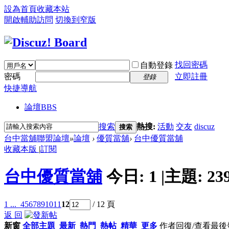
設為首頁
收藏本站
開啟輔助訪問
切換到窄版
找回密碼
自動登錄
密碼
立即註冊
登錄
快捷導航
論壇
BBS
搜索
熱搜:
活動
交友
discuz
搜索
台中當舖聯盟論壇
»
論壇
›
優質當舖
›
台中優質當舖
收藏本版
|
訂閱
台中優質當舖
今日:
1
|
主題:
23
1 ...
4
5
6
7
8
9
10
11
12
/ 12 頁
返 回
新窗
全部主題
最新
熱門
熱帖
精華
更多
作者
回復/查看
最後