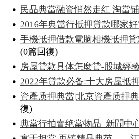
民品典當融資悄然走红 淘當
2016年典當行抵押貸款哪家好
手機抵押借款電脑相機抵押貸款
(0篇回復)
房屋貸款具体怎麼貸-股城經
2022年貸款必备:十大房屋抵
資產质押典當|北京資產质押典當公
復)
典當行拍賣绝當物品_新聞中
實干担當 再铸精品典范——江